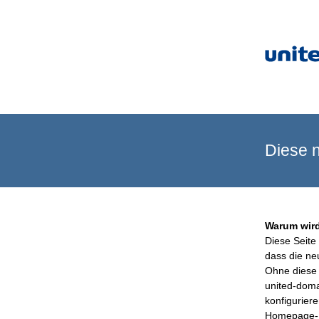
Diese n
Warum wird
Diese Seite 
dass die ne
Ohne diese 
united-doma
konfigurier
Homepage-B