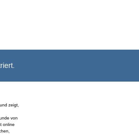
iert.
und zeigt,
Kunde von
t online
chen,